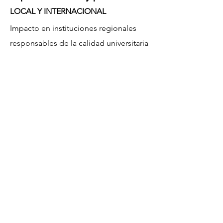
LOCAL Y INTERNACIONAL
Impacto en instituciones regionales
responsables de la calidad universitaria
Influencia en instituciones y públicos
internacionales en la formación de
maestros
CONTRIBUCIÓN A HORIZON 2020
Alineación con los principios de
“Ciencia con y para la sociedad”