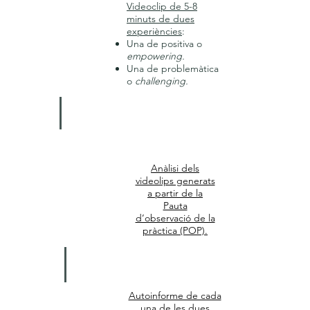
Videoclip de 5-8
Selecció
minuts de dues
experiències
:
d'experiències
Una de positiva o
empowering.
significatives
Una de problemàtica
o
challenging.
Anàlisi dels
Anàlisi pràctica
videolips generats
a partir de la
Pauta
d’observació de la
pràctica (POP).
Anàlisi pràctica
Autoinforme de cada
una de les dues