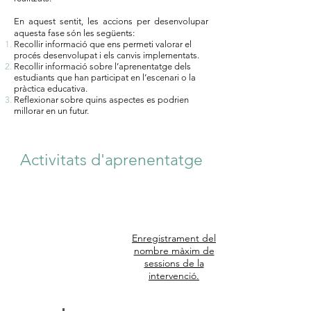
En aquest sentit, les accions per desenvolupar
aquesta fase són les següents:
Recollir informació que ens permeti valorar el
procés desenvolupat i els canvis implementats.
Recollir informació sobre l’aprenentatge dels
estudiants que han participat en l’escenari o la
pràctica educativa.
Reflexionar sobre quins aspectes es podrien
millorar en un futur.
Activitats d'aprenentatge
Enregistrament del
Enregistrament
nombre màxim de
sessions de la
en vídeo
intervenció.