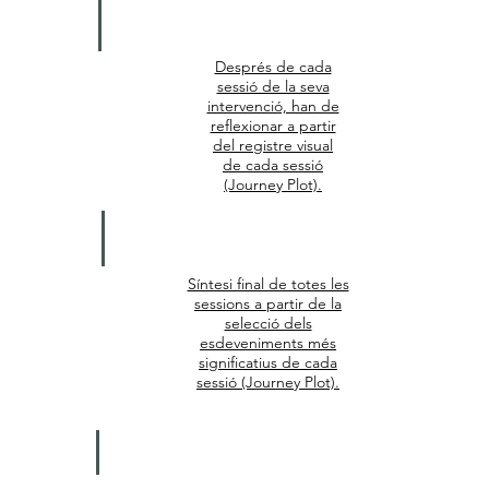
Després de cada
sessió de la seva
intervenció, han de
Journey Plot
reflexionar a partir
general
del registre visual
de cada sessió
(Journey Plot).
Síntesi final de totes les
sessions a partir de la
Journey Plot
selecció dels
sessions
esdeveniments més
significatius de cada
sessió (Journey Plot).