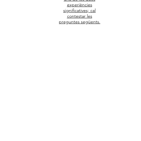
experiències
Autoinformes
significatives; cal
contestar les
preguntes
següents.