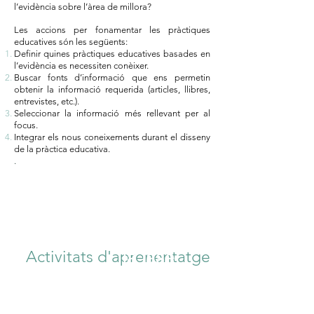
l’evidència sobre l’àrea de millora?
Les accions per fonamentar les pràctiques
educatives són les següents:
Definir quines pràctiques educatives basades en
l’evidència es necessiten conèixer.
Buscar fonts d’informació que ens permetin
obtenir la informació requerida (articles, llibres,
entrevistes, etc.).
Seleccionar la informació més rellevant per al
focus.
Integrar els nous coneixements durant el disseny
de la pràctica educativa.
.
Resum de
la fase
Activitats d'aprenentatge