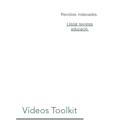
Revistes indexades.
Llistat revistes
educació.
Fonamentar
la intevenció
Vídeos Toolkit