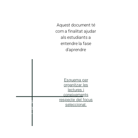
Aquest document té
Presentació
com a finalitat ajudar
als estudiants a
fase
entendre la fase
d'aprendre
Esquema per
organitzar les
lectures i
coneixements
respecte del focus
Recursos per a la
seleccionat.
fonamentació
teòrica