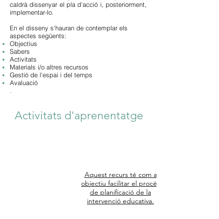
caldrà dissenyar el pla d'acció i, posteriorment,
implementar-lo.
En el disseny s'hauran de contemplar els
aspectes següents:
Objectius
Sabers
Activitats
Materials i/o altres recursos
Gestió de l'espai i del temps
Avaluació
.
Activitats d'aprenentatge
1
Aquest recurs té com a
Suport unitat
objectiu facilitar el procés
de planificació de la
didàctica
intervenció educativa.