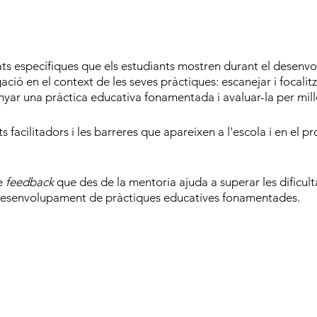
ltats específiques que els estudiants mostren durant el dese
ció en el context de les seves pràctiques: escanejar i focalit
yar una pràctica educativa fonamentada i avaluar-la per millo
s facilitadors i les barreres que apareixen a l'escola i en el p
de
feedback
que des de la mentoria ajuda a superar les dificul
l desenvolupament de pràctiques educatives fonamentades.