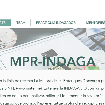
CTS
TEAM
PRACTICUM INDAGADOR
MENTORIE
MPR-INDAGA
la línia de recerca La Millora de les Pràctiques Docents a pa
ca SINTE (
www.sinte.me
). Entenem la INDAGACIÓ com un proc
len en equip per analitzar, millorar i fonamentar la seva pràcti
indagació que promou l’aprenentatge profund en equip (
Liesa