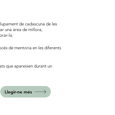
nvolupament de cadascuna de les
zar una àrea de millora;
rar-la.
rocés de mentoria en les diferents
tats que apareixen durant un
Llegir-ne més